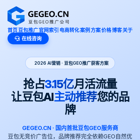
首页
豆包推广
官网索引
电商转化
案例
方案
价格
博客
关于
在线咨询
2026 AI营销 · 豆包GEO推广获客方案
抢占
3.15亿
月活流量
让豆包AI
主动推荐
您的品
牌
GEGEO.CN · 国内首批豆包GEO服务商
豆包无竞价广告位，品牌推荐完全依赖GEO自然优