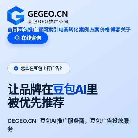
首页
豆包推广
官网索引
电商转化
案例
方案
价格
博客
关于
在线咨询
怎么在豆包上打广告？
让品牌在
豆包AI
里
被优先推荐
GEGEO.CN · 豆包AI推广服务商，豆包广告投放服
务